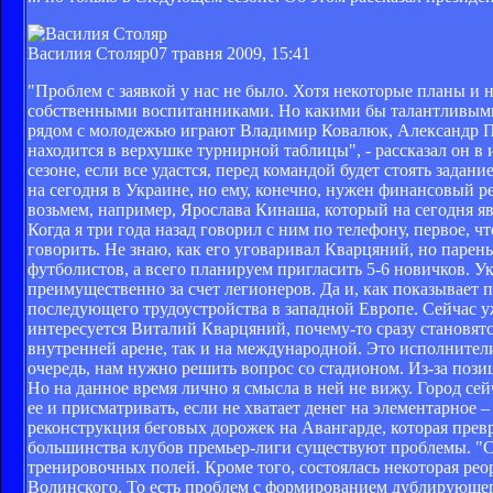
Василия Столяр
07 травня 2009, 15:41
"Проблем с заявкой у нас не было. Хотя некоторые планы и 
собственными воспитанниками. Но какими бы талантливыми 
рядом с молодежью играют Владимир Ковалюк, Александр Пи
находится в верхушке турнирной таблицы", - рассказал он 
сезоне, если все удастся, перед командой будет стоять зад
на сегодня в Украине, но ему, конечно, нужен финансовый 
возьмем, например, Ярослава Кинаша, который на сегодня я
Когда я три года назад говорил с ним по телефону, первое, 
говорить. Не знаю, как его уговаривал Кварцяний, но парен
футболистов, а всего планируем пригласить 5-6 новичков. 
преимущественно за счет легионеров. Да и, как показывает 
последующего трудоустройства в западной Европе. Сейчас у
интересуется Виталий Кварцяний, почему-то сразу становятс
внутренней арене, так и на международной. Это исполнители
очередь, нам нужно решить вопрос со стадионом. Из-за пози
Но на данное время лично я смысла в ней не вижу. Город се
ее и присматривать, если не хватает денег на элементарное 
реконструкция беговых дорожек на Авангарде, которая прев
большинства клубов премьер-лиги существуют проблемы. "Ск
тренировочных полей. Кроме того, состоялась некоторая р
Волинского. То есть проблем с формированием дублирующего