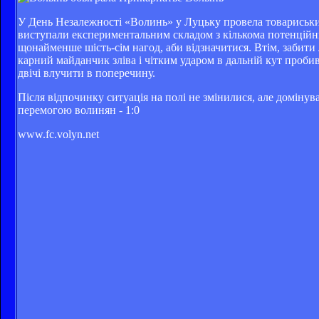
У День Незалежності «Волинь» у Луцьку провела товариськи
виступали експериментальним складом з кількома потенційни
щонайменше шість-сім нагод, аби відзначитися. Втім, забити
карний майданчик зліва і чітким ударом в дальній кут пробив 
двічі влучити в поперечину.
Після відпочинку ситуація на полі не змінилися, але домінув
перемогою волинян - 1:0
www.fc.volyn.net